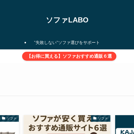
ソファLABO
”失敗しない”ソファ選びをサポート
【お得に買える】ソファおすすめ通販６選
ソファ
ソファ