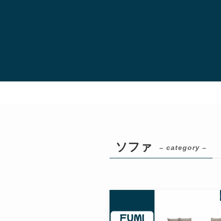
ソファ
– category –