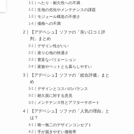
へたり・耐久性への不満
生地の劣化やメンテナンスの課題
モジュール構造の不便さ
価格への不満
【アデペシュ】ソファの「良い口コミ評
判」まとめ
デザイン性がいい
座り心地の快適さ
豊富なバリエーション
家族やペットとも暮らしやすい
【アデペシュ】ソファの「総合評価」まと
め
デザインとコスパのバランス
耐久面に対する意見
メンテナンス性とアフターサポート
【アデペシュ】ソファの「人気の理由」と
は？
唯一無二のデザインコンセプト
手が届きやすい価格帯